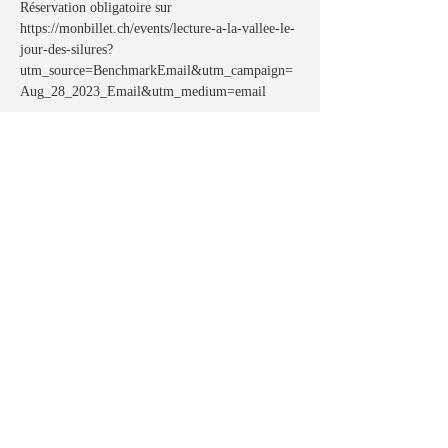
Réservation obligatoire sur
https://monbillet.ch/events/lecture-a-la-vallee-le-
jour-des-silures?
utm_source=BenchmarkEmail&utm_campaign=
Aug_28_2023_Email&utm_medium=email
Partager cet événement
Politique de cookies
Mentions légales
Politique de confidentialité
Termes et conditions