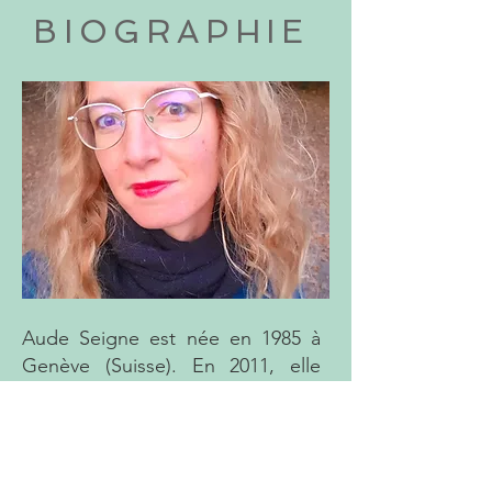
BIOGRAPHIE
Aude Seigne est née en 1985 à
Genève (Suisse). En 2011, elle
publie un recueil de chroniques
de voyages,
Chroniques de
l’Occident nomade
, qui remporte
le prix Nicolas Bouvier.